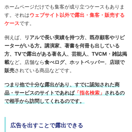
ホームページだけでも集客が成り立つケースもありま
す。それは
ウェブサイト以外で露出・集客・販売する
ケース
です。
例えば、
リアルで長い実績を持つ方、既存顧客やリピ
ーターがいる方。講演家、著書を何冊も出している
方、TVで露出がある著名人、芸能人、TVCM・雑誌掲
載
など。店舗なら
食べログ、ホットペッパー
。
店頭で
販売
されている商品などです。
つまり他で十分な露出があり、すでに認知された商
品・サービスの
サイトであれば
「指名検索」
されるの
で
相手から訪問してくれるのです。
広告を出すことで露出できる