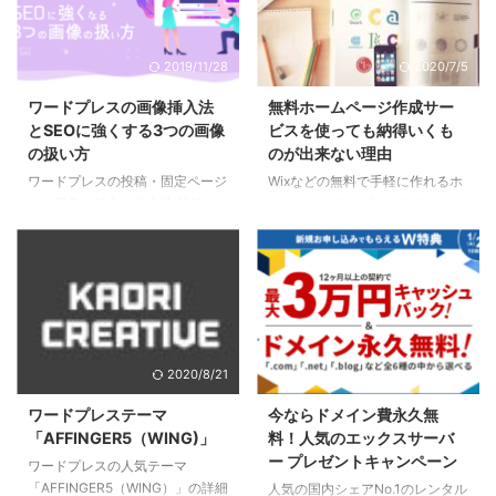
2019/11/28
2020/7/5
ワードプレスの画像挿入法
無料ホームページ作成サー
とSEOに強くする3つの画像
ビスを使っても納得いくも
の扱い方
のが出来ない理由
ワードプレスの投稿・固定ページ
Wixなどの無料で手軽に作れるホ
への画像を挿入する方法 投稿ペ
ームページサービスがあります
ージも固定ページも入れ方は同じ
ね。 美しい写真とレイアウトで
です。 「メディアライブラリ」
プロの作ったデザインテンプレー
に画像をアップロード 画像を挿
トが揃っています。 そちらに情
入したい箇所にカーソルを当て、
報を入れれば何となく体裁が整っ
記事編集画面の左上の「メディア
ちゃう便利もの。 しかも無料！
を追加ボタンをクリックします。
広告が入ることや、有料プランへ
この画面に画像をぽいっとドラッ
のしつこいお誘い表示を気にしな
2020/8/21
2021/1/20
グ&ドロップ。 すると画像がアッ
いんなら、 それでさっと作っち
プロードされて読み込まれます。
ゃったほうがいいかとしれません
ワードプレステーマ
今ならドメイン費永久無
パソコンからファイルを選択して
し、 これで十分なものもあるで
「AFFINGER5（WING)」
料！人気のエックスサーバ
アップロードする場合は、画面上
しょう。 ただ、既存の完成度の
ー プレゼントキャンペーン
ワードプレスの人気テーマ
にある「メディアライブラリ」
高いデザインテンプレートを使っ
「AFFINGER5（WING）」の詳細
人気の国内シェアNo.1のレンタル
「ファイルをアップロード」のタ
ても、 それが逆に素人臭さを強