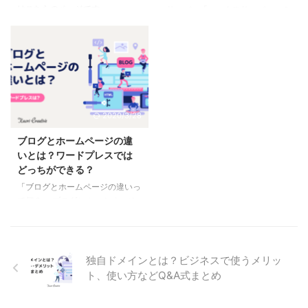
はこちらのページです。
サーバー「エックスサーバー」の
ブから「ファイルをアップロー
調しかねない場合もあります。
ドメインが無料になる「ドメイン
ド」のタブを開き、「 ...
理由は、「情報設計」という概 ...
プレゼント キャンペーン」をご
説明します。 他社で取得したド
メインも「移管」で申し込みすれ
ば適用されます。 サーバー契約
しようとしている方、サーバーを
引越予定の方は、キャンペーンの
2020/3/28
詳細を確認してください。 エッ
クスサーバーの無料ドメインキャ
ブログとホームページの違
ンペーンとは 私もこの「kaori-
いとは？ワードプレスでは
creative.com」をエックスサーバ
どっちができる？
ーさんのドメインキャンペーンを
「ブログとホームページの違いっ
利用しています。快適です。なぜ
て何？」 ブログとホームページ
なら忘れたころにやってくるドメ
のどちらが集客に良いのか、ワー
イン更 ...
ドプレスを使った方がいいのか、
無料ブログがいいのか。今はいろ
んな選択肢があるために迷います
独自ドメインとは？ビジネスで使うメリッ
よね。 この記事ではブログとホ
ト、使い方などQ&A式まとめ
ームページの性質と役割とその使
い方についてウェブ業界15年以上