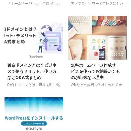
「ホームページ」も「ブログ」も
アメブロからワードプレスにした
形式などが違うだけで同じウェブ
ら、そのまま同じような感覚でブ
サイトではありますが、 この記
ログを書いていてもWordPressの
事では、あえて「ホームページ」
力を生かすことはできません。ア
という表現を使用しています。
メブロ独特な記事の書き方の一つ
起業家さんには、時系列のブログ
に「記事タイトル」があります。
だけとか、ブログは外部の無料サ
登録読者ではなく、検索ユーザー
イトで別にホームページがある、
を考えながらつけてゆきましょ
という構造はやめて、ブログと事
う。
2020/2/13
2020/7/5
業の情報をしっかりと見せられる
ホームページ（ウェブサイト）と
独自ドメインとは？ビジネ
無料ホームページ作成サー
を一つのサイトの中に一緒に置く
スで使うメリット、使い方
ビスを使っても納得いくも
ことをおすすめしています。 ユ
などQ&A式まとめ
のが出来ない理由
ーザーの動線的にも、SEO的に
独自ドメインとは、世界で唯一無
Wixなどの無料で手軽に作れるホ
も、そのほうが有利だと考えるか
二のあなただけのインターネット
ームページサービスがあります
らです。 ホームページ（ウェブ
上の住所です。 独自ドメインを
ね。 美しい写真とレイアウトで
サイト）とは何か ホームページ
取るかどうかを考えていらっしゃ
プロの作ったデザインテンプレー
...
るなら、この記事を読み進めてく
トが揃っています。 そちらに情
ださい。独自ドメインとは何か、
報を入れれば何となく体裁が整っ
メリット・デメリット、取得方
ちゃう便利もの。 しかも無料！
法、活用法、選び方までをQ&A形
広告が入ることや、有料プランへ