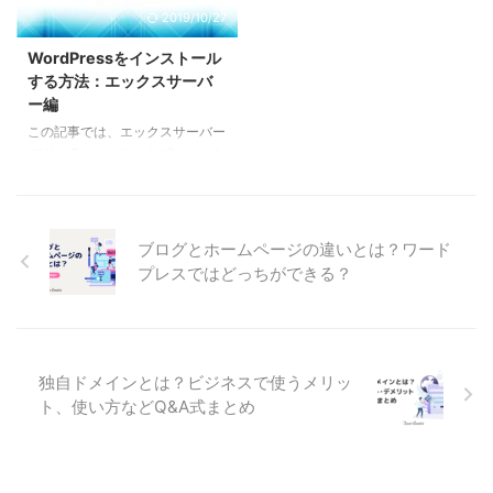
式で説明しています。 無料でド
のしつこいお誘い表示を気にしな
2019/10/27
メインを使う方法もご紹介してい
いんなら、 それでさっと作っち
ますのでご覧くださいね。 Q. 独
ゃったほうがいいかとしれません
WordPressをインストール
自ドメインとは？ 世界で唯一の
し、 これで十分なものもあるで
する方法：エックスサーバ
インターネット上の住所 自分の
しょう。 ただ、既存の完成度の
ー編
ホームページ、ブログのアドレス
高いデザインテンプレートを使っ
この記事では、エックスサーバー
になるもの ドメインがバッティ
ても、 それが逆に素人臭さを強
でWordPress（ワードプレス）を
ングしないよう全世界レベルで管
調しかねない場合もあります。
インストールする方法を説明いた
理されている 個人 ...
理由は、「情報設計」という概 ...
します。 「WordPress簡単イン
ストール」という便利機能を使っ
てステップごとに解説しているの
ブログとホームページの違いとは？ワード
で、見ながら行えば数分で完了し
プレスではどっちができる？
ます。 インストールとは、使え
る状態にするためにWordPressの
データーをサーバーに適切に設定
することです。難しくはありませ
んので安心してください。 始め
独自ドメインとは？ビジネスで使うメリッ
る前に事前にこの2つが完了して
ト、使い方などQ&A式まとめ
いることが前提です： 1. エック
スサーバーへのお申し込みが完了
していること。 エックスサーバ
ー ...