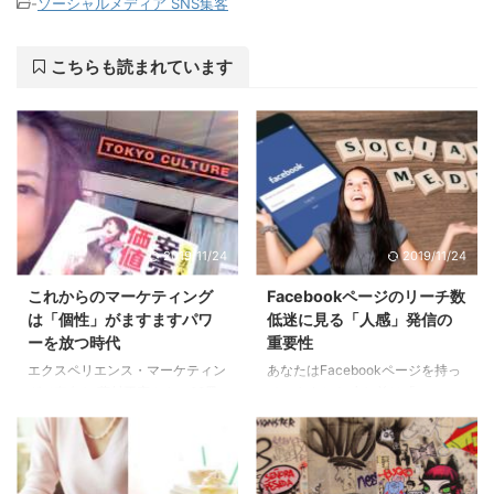
-
ソーシャルメディア SNS集客
こちらも読まれています
2019/11/24
2019/11/24
これからのマーケティング
Facebookページのリーチ数
は「個性」がますますパワ
低迷に見る「人感」発信の
ーを放つ時代
重要性
エクスペリエンス・マーケティン
あなたはFacebookページを持っ
グで有名な 藤村正宏さんの22冊
ていますか？ 少し前は「ファン
目の著書「マンガでわかる! 安売
ページ」って名前でしたね。 今
りするな! 「価値」を売れ!」の 出
はFacebookページのリーチ数が
版記念セミナーに行ってきまし
減ってる傾向にあります。
た。 藤村氏のブログは拝読して
Facebookページで投稿したとき