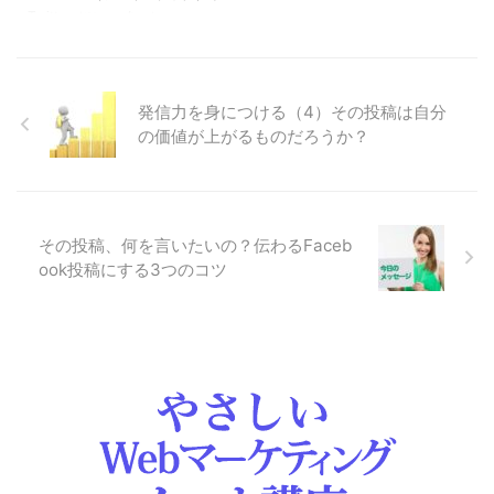
Twitter（ツィッター）、
ー数は約7倍 ...
よくあるのは 『承認ありがとう
Instagram（インスタグラム）、
ございます。今後ともよろし ...
LINE、YouTube、Pinterest（ピ
ンタレスト）など、メジャーなソ
ーシャルメディアはいくつかあり
発信力を身につける（4）その投稿は自分
ますが、それぞれ特性がありま
の価値が上がるものだろうか？
す。集まっている層も違います。
「今はこれがユーザーが伸びてい
るからとりあえずやっとこう」も
良いですが、 せっかくなら特性
の違いを意識して使い分けていき
その投稿、何を言いたいの？伝わるFaceb
ましょう。 スターバックス コー
ook投稿にする3つのコツ
ヒーが好例です。 → ソーシャル
メディアのファン創り(１)スタバ
とタリーズの Face ...