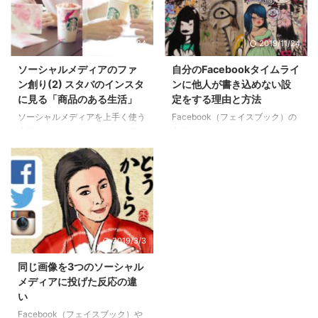
いたけれど、 とてもカンタンな
にそれを見た人の数が減少してい
言葉で、短く、かつ奥深いんです
るという意味です。 つまり「い
よね。 書籍は一冊程度しか読ん
いね！」を押したユーザーのタイ
2019/11/24
2019/11/24
でいなかったけれど共感すること
ムラインに あなたのFacebookペ
も多く、 ぜひお話を聞いてみた
ージの投稿が表示されにくいとい
ソーシャルメディアのファ
自分のFacebookタイムライ
いと思っていたところ セミナー
うこと。 Organic Reach Chart
ン創り(2) スタバのインスタ
ンに他人が書き込めない設
をやるとSNSで告知を発見。しか
by Social@Ogilvy （少し前のも
に見る「商品のある生活」
定をする理由と方法
し瞬時満席！ SNSのチカラを知
のですがFacebookページのリー
ソーシャルメディアを上手く使う
Facebook（フェイスブック）の
る藤村さんらしい、 ソーシャル
チ数表） その大きな理由に ...
企業は、ソーシャルのメディアが
自分のタイムライン（フィード）
パワーによる見事な現象を起こし
違っても魅せ方の上手さは変わり
に、他人が挨拶を書き込める状態
てました。 キャン ...
ません。今回はソーシャルメディ
にしている方はまだ多いようで
アを上手に使うスターバックスの
す。 デフォルト（初期設定）状
Instagram（インスタグラム）を
態だと、他人があなたのフィード
見てみました。 → ソーシャルメ
に好きな事を投稿できるようにな
ディアのファン創り（1）スタバ
っていますから、そのまんまなん
とタリーズの Facebookページ比
ですね。 ビジネスでソーシャル
2019/3/3
較 インスタグラム データー ス
メディアを使う起業家は、 自分
ターバックス （ジャパン）： ・
のフィードに書き込める権限を
同じ画像を3つのソーシャル
フォロワー 184千人 ・投稿146件
自分だけにする設定をおすすめし
メディアに投げた反応の違
ちなみに、スターバックスの投稿
ます。 「あなたを知らない他人
い
数は、 タリーズのインスタグラ
があなたを見た姿」 の視点で考
Facebook（フェイスブック）や
ムの半分以下ながら、 フォロワ
えるとその理由がわかります。