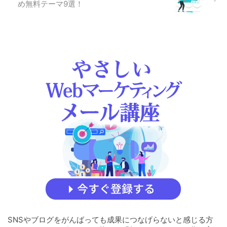
め無料テーマ9選！
SNSやブログをがんばっても成果につなげらないと感じる方