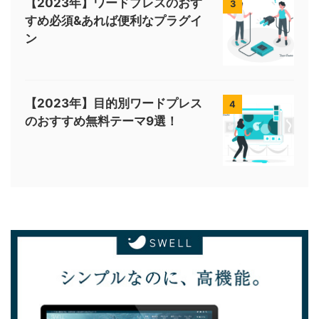
【2023年】ワードプレスのおす
3
すめ必須&あれば便利なプラグイ
ン
【2023年】目的別ワードプレス
4
のおすすめ無料テーマ9選！