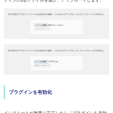
プラグインを有効化