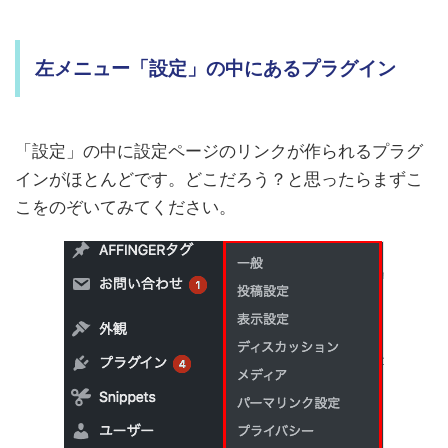
左メニュー「設定」の中にあるプラグイン
「設定」の中に設定ページのリンクが作られるプラグ
インがほとんどです。どこだろう？と思ったらまずこ
こをのぞいてみてください。