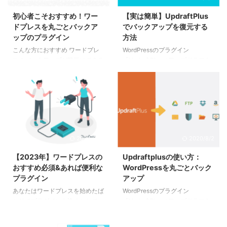
初心者こそおすすめ！ワー
【実は簡単】UpdraftPlus
ドプレスを丸ごとバックア
でバックアップを復元する
ップのプラグイン
方法
こんな方におすすめ ワードプレ
WordPressのプラグイン
スのバックアップが簡単にできる
「UpdraftPlus（アップドラフト
プラグインを知りたい方 ワード
プラス）」で、バックアップした
プレス初心者で何をバックアップ
データーから復元する方法を解説
するのかわからない方 こんにち
します。
は。Webプロデューサーの竹花
香です。 この記事では初心者で
もカンタンにできるプラグインと
バックアップの方法をご紹介しま
2024/3/14
2020/8/2
す。 自力でワードプレスを立ち
上げた個人起業家の方には、
【2023年】ワードプレスの
Updraftplusの使い方：
「バックアップ？ （ナニソ
おすすめ必須&あれば便利な
WordPressを丸ごとバック
レ？）何もやってません ＾＾」
プラグイン
アップ
という方、結構多いんです。
あなたはワードプレスを始めたば
WordPressのプラグイン
「ワードプレスの表示がおかしく
かりでプラグインを決めかねてい
「UpdraftPlus（アップドラフト
なったから見てくれ」というお話
らっしゃいますか？ この記事で
プラス）」の使い方です。バック
を数件いただいた時、誰しもバッ
は、必ず入れておきたい無料の必
アップをその都度行う手動でやる
クアッ ...