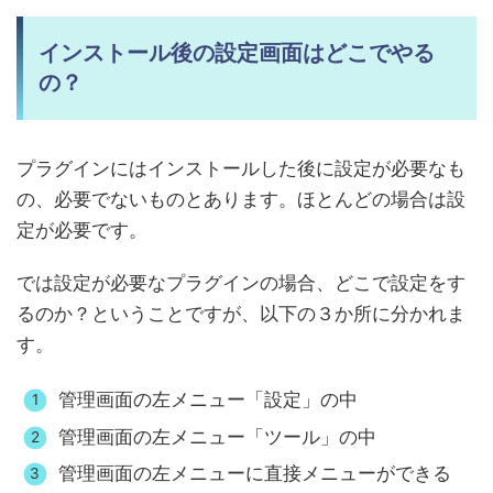
インストール後の設定画面はどこでやる
の？
プラグインにはインストールした後に設定が必要なも
の、必要でないものとあります。ほとんどの場合は設
定が必要です。
では設定が必要なプラグインの場合、どこで設定をす
るのか？ということですが、以下の３か所に分かれま
す。
管理画面の左メニュー「設定」の中
管理画面の左メニュー「ツール」の中
管理画面の左メニューに直接メニューができる