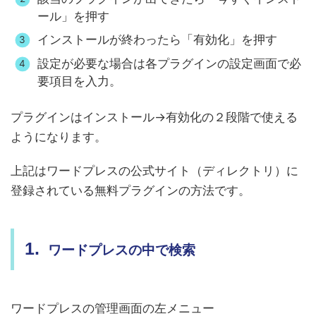
ール」を押す
インストールが終わったら「有効化」を押す
設定が必要な場合は各プラグインの設定画面で必
要項目を入力。
プラグインはインストール→有効化の２段階で使える
ようになります。
上記はワードプレスの公式サイト（ディレクトリ）に
登録されている無料プラグインの方法です。
ワードプレスの中で検索
ワードプレスの管理画面の左メニュー