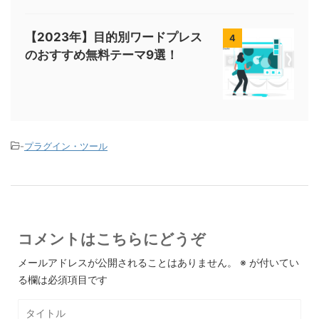
【2023年】目的別ワードプレス
4
のおすすめ無料テーマ9選！
-
プラグイン・ツール
コメントはこちらにどうぞ
メールアドレスが公開されることはありません。
※
が付いてい
る欄は必須項目です