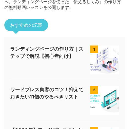
へ。ランディングページを使った『伝えるしくみ』の作り方
の無料動画レッスンを公開します。
おすすめの記事
ランディングページの作り方｜ス
1
テップで解説【初心者向け】
ワードプレス集客のコツ！抑えて
2
おきたい11個のやるべきリスト