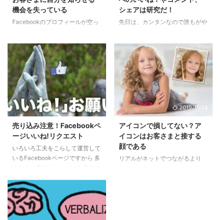
機会を失っている
シェアは研究だ！
Facebookのプロフィールが空っ
先日は、カンタンなので誰もがや
ぽの人、 起業家さんでもとって
っているFacebook（フェイスブ
も多いですね〜 ホント多い。 タ
ック）の日常のデキゴト投稿を、
イムラインはがんばって更新して
埋もれさせずにどうしたら「あな
いるのに、 何も書いていない。
たならではの投稿」にするかにつ
中にはしっかり書いている人もい
いて書きました。 → ソーシャル
るけど、 印象としては 7割ちか
での発信力を磨く！日常的な内容
く、ほぼ空欄。 プロフィール欄
を惹き付ける投稿に変える方法
は書いてないわ、 メッセージも
今回は発信力を磨くための「研
2019/2/3
2019/11/24
無しに友人申請はするわ、 あな
究」についてです。 今の時代に
た、どういう人かさっぱりわかり
ソーシャルメディアの重要性を知
売り込み注意！Facebookペ
アイコンで損してない？ア
ませんよ！ アメブロのプロフィ
って毎日投稿を始めた。 しかし
ージいいね!リクエスト
イコンはお客さまと接する
ールは書いているのだから、 ソ
自分で何をどうやって投稿したら
顔である
いろいろ工夫をこらして運営して
ーシャルのアカウントを作ったと
いいか、 何が惹き付ける投稿な
いるFacebookページですから 多
リアルがネットでつながるより
きに プロフィールとか自分の情
のか、分らない。 そんな時は当
くの人に見てもらいたいと思うの
も、 ネットでつながった後で知
報を入れるところが あるんじゃ
然、ありますよね。 そういう時
は当然です。 かといってつなが
り合うという流れが 今の出会い
ないか？と考えない ...
は、他人の ...
った人に片っ端から 「いい
かたであることを前の記事で書き
ね！」リクエストを送ることはや
ました。 → SNSで信頼されるに
めましょう。 「Facebookでつな
は発信と交流！今はネット→リア
がった」人が あなたを無条件に
ルの時代 お客さまとの関係を