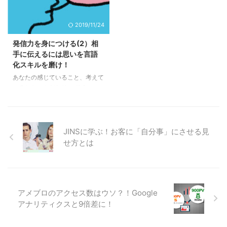
応援してくれるファンではないこ
WEBで築くためには、 あなたの
とを 気づかなければなりませ
人としての魅力を感じさせる発信
2019/11/24
ん。 友達ならあなたの顔を立て
をしましょう。 背後にあなたと
て「いいね！」を押すでしょう。
いうリアルな人間がいることを感
発信力を身につける(2）相
少し交流した人なら、興味があれ
じてもらうためです。 そのほう
手に伝えるには思いを言語
ば押すかもしれません。 しかし
が見る側にとって距離が近く感
化スキルを磨け！
自分の投稿に「いいね！」を押し
じ、 関係を築きやすくなるか
あなたの感じていること、考えて
てくれたこともなく、 コメント
ら。 そのためにはアイコンを見
いること。こだわり。 そういっ
もされたこともない ...
直してみよう たとえば、ソーシ
た、あなただけの魅力の要素とな
ャルメディアのアイ ...
る面は、言葉にしないと伝わりま
せん。 何かの舞台を友達と見に
行った。 パフォーマンスが素晴
JINSに学ぶ！お客に「自分事」にさせる見
らしかった。 お互い、かなり感
せ方とは
動をしている。 公演が終わった
後、どうするかといったら、 思
いを共有するために会話しますよ
ね。 すごかったよね〜！ あのシ
ーンであの人がさ…！ もちろん、
アメブロのアクセス数はウソ？！Google
表情や語調などノンバーバルな要
アナリティクスと9倍差に！
素もありますが、言葉にしてはじ
めてお互いの感動の気持を確認し