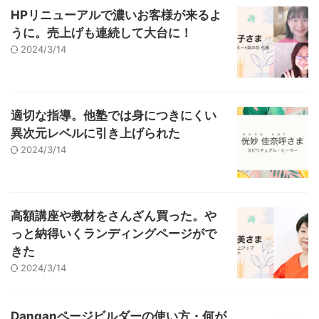
HPリニューアルで濃いお客様が来るよ
うに。売上げも連続して大台に！
2024/3/14
適切な指導。他塾では身につきにくい
異次元レベルに引き上げられた
2024/3/14
高額講座や教材をさんざん買った。や
っと納得いくランディングページがで
きた
2024/3/14
Danganページビルダーの使い方・何が