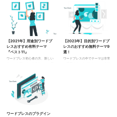
て作ればいいかわからない」と、
ジとは何か ランディングページ
思いだけに止まっている方も多い
の構成要素 具体的な作り方や手
のも事実です。 この記事では
順 ランディングページを作るツ
「オリジナル商品づくり」メニュ
ール 外注する場合の費用、注意
ーを受けられた岡村知美さんの事
点 これらについて解説していま
例をご紹介します。 それまで数
すので、この記事を読めば作り方
2021/8/31
2024/3/14
年間も高額塾やセミナー、個別コ
から作る手順まで全体像が理解が
ンサルを受けられてきたものの、
できますので、すぐにページ作り
【2021年】用途別ワードプ
【2023年】目的別ワードプ
自分自身に落とし込むことができ
に役に立てられます。 ランディ
レスおすすめ有料テーマ
レスのおすすめ無料テーマ9
ていませんでしたが、特別オリジ
ングページを作るということは
『ベスト11』
選！
ナル商品設計のサービスを受けら
「商品価値を言葉で伝える」こと
ワードプレス初心者の方、新しい
ワードプレスの中でテーマは非常
れ、「やってみたい！と思えるサ
です。出来るようになればメルマ
テーマを探している方向けに、用
に重要です。なぜならサイト全体
ービスに出会えた」と喜びの声を
ガ登録者を増やしたり、販売も思
途・目的別のおすすめ有料テーマ
の外観や、記事画面のメリハリ、
いただいています。 今回のお客
うようにできるようになります。
を紹介しています。有料テーマを
運営の利便性に大きく影響するか
様 ...
...
使うメリット、選ぶ時の7つのポ
らです。 公式サイト
イントもお伝えします。
Wordpress.orgに登録されている
無料テーマは8,000件近く。登録
されないテーマも含めると1万件
は行くでしょう。 テーマ選びは
2020/7/28
重要だからこそ、迷いますよね。
そこでこの記事では、ワードプレ
ワードプレスのプラグイン
ス初心者の方、新しいテーマを探