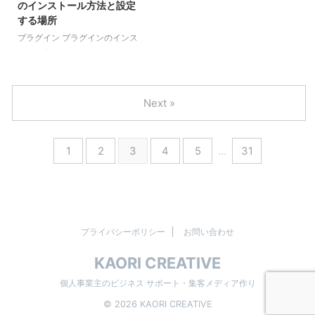
のインストール方法と設定
す方に向けて、用途・目的別にお
する場所
すすめの無料テーマをご紹介しま
プラグイン プラグインのインス
す。 あなたのご利用目的によっ
トール方法 プラグインのインス
て選ぶ参考にしてください。 ワ
トールの手順と使うまでの流れ：
ードプレス テーマの有 ...
ワードプレスのプラグインページ
から検索する 該当のプラグイン
Next »
が出てきたら「今すぐインストー
ル」を押す インストールが終わ
ったら「有効化」を押す 設定が
1
2
3
4
5
…
31
必要な場合は各プラグインの設定
画面で必要項目を入力。 プラグ
インはインストール→有効化の２
段階で使えるようになります。
上記はワードプレスの公式サイト
（ディレクトリ）に登録されてい
プライバシーポリシー
お問い合わせ
る無料プラグインの方法です。
ワードプレスの中で検索 ワード
KAORI CREATIVE
プレスの管理画面の左メニュー ...
個人事業主のビジネス サポート・集客メディア作り
© 2026 KAORI CREATIVE